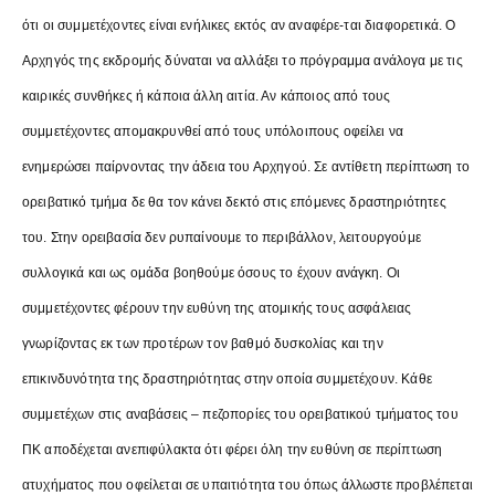
ότι οι συμμετέχοντες είναι ενήλικες εκτός αν αναφέρε-ται διαφορετικά. Ο
Αρχηγός της εκδρομής δύναται να αλλάξει το πρόγραμμα ανάλογα με τις
καιρικές συνθήκες ή κάποια άλλη αιτία. Αν κάποιος από τους
συμμετέχοντες απομακρυνθεί από τους υπόλοιπους οφείλει να
ενημερώσει παίρνοντας την άδεια του Αρχηγού. Σε αντίθετη περίπτωση το
ορειβατικό τμήμα δε θα τον κάνει δεκτό στις επόμενες δραστηριότητες
του. Στην ορειβασία δεν ρυπαίνουμε το περιβάλλον, λειτουργούμε
συλλογικά και ως ομάδα βοηθούμε όσους το έχουν ανάγκη. Οι
συμμετέχοντες φέρουν την ευθύνη της ατομικής τους ασφάλειας
γνωρίζοντας εκ των προτέρων τον βαθμό δυσκολίας και την
επικινδυνότητα της δραστηριότητας στην οποία συμμετέχουν. Κάθε
συμμετέχων στις αναβάσεις – πεζοπορίες του ορειβατικού τμήματος του
ΠΚ αποδέχεται ανεπιφύλακτα ότι φέρει όλη την ευθύνη σε περίπτωση
ατυχήματος που οφείλεται σε υπαιτιότητα του όπως άλλωστε προβλέπεται