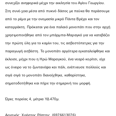
συνεχίζει ανηφορικά μέχρι την εκκλησία του Αγίου Γεωργίου.
Στη συνέ-χεια μέσα από πυκνό δάσος με πεύκα θα περάσουμε
από το ρέμα με την ονομασία μικρό Πάντα Βρέχει και τον
καταρράκτη. Πρόκειται για ένα παλαιό μονοπάτι που στην αρχή
χρησιμοποιήθηκε από τον μπάρμπα-Μαραγκό για να κατεβάζει
την πρώτη ύλη για το καμίνι του, τις ασβεστόπετρες για την
παραγωγή ασβέστη. Το μονοπάτι αργότερα εγκαταλείφθηκε και
έκλεισε, μέχρι που η Ηρώ Μαραγκού, ένα νεαρό κορίτσι, είχε
ως όνειρο να το ζωντανέψει και πάλι, ενέπνευσε πολλούς και
σιγά σιγά το μονοπάτι διανοίχθηκε, καθαρίστηκε,
σηματοδοτήθηκε και πήρε την σημερινή του μορφή.
Ώρες πορείας 4, μέτρια ΥΔ 470μ.
Αρχηγός: Χρήστος Ράπτης (6976613076)