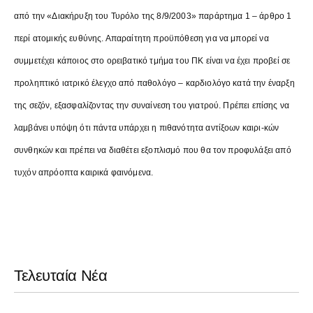
από την «Διακήρυξη του Τυρόλο της 8/9/2003» παράρτημα 1 – άρθρο 1
περί ατομικής ευθύνης. Απαραίτητη προϋπόθεση για να μπορεί να
συμμετέχει κάποιος στο ορειβατικό τμήμα του ΠΚ είναι να έχει προβεί σε
προληπτικό ιατρικό έλεγχο από παθολόγο – καρδιολόγο κατά την έναρξη
της σεζόν, εξασφαλίζοντας την συναίνεση του γιατρού. Πρέπει επίσης να
λαμβάνει υπόψη ότι πάντα υπάρχει η πιθανότητα αντίξοων καιρι-κών
συνθηκών και πρέπει να διαθέτει εξοπλισμό που θα τον προφυλάξει από
τυχόν απρόοπτα καιρικά φαινόμενα.
Τελευταία Νέα