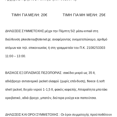
ΤΙΜΗ ΓΙΑ ΜΕΛΗ: 20€ ΤΙΜΗ ΓΙΑ ΜΗ ΜΕΛΗ: 25€
ΔΗΛΩΣΕΙΣ ΣΥΜΜΕΤΟΧΗΣ μέχρι την Πέμπτη 5/2 μέσω email στη
διεύθυνση pkeotena@otenet.gr, αναφέροντας ονοματεπώνυμο, αριθμό
ατόμων και τηλ. επικοινωνίας ή στη γραμματεία του Π.Κ. 2108253303
11:00 – 13:00.
ΒΑΣΙΚΟΣ ΕΞΟΠΛΙΣΜΟΣ ΠΕΖΟΠΟΡΙΑΣ: σακίδιο μικρό ως 35 lt,
αδιάβροχο αντιανεμικό jacket ελαφρύ (χωρίς επένδυση), fleece ή soft
shell jacket, δοχείο νερού 1-1,5 lt, φακός κεφαλής. Απαραίτητα μποτάκι
ορειβατικό, αδιά-βροχο, μπατόν, δεύτερα ρούχα και παπούτσια.
ΔΗΛΩΣΕΙΣ ΚΑΙ ΟΡΟΙ ΣΥΜΜΕΤΟΧΗΣ : Οι όροι συμμετοχής προϋποθέτουν