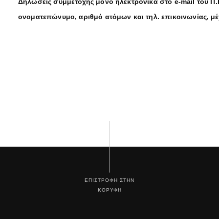
Δηλώσεις συμμετοχής μόνο ηλεκτρονικά στο
e
-
mail
του Π.
ονοματεπώνυμο, αριθμό ατόμων και τηλ. επικοινωνίας, μέχ
ΕΠΙΣΤΡΟΦΗ ΣΤΗΝ
ΚΟΡΥΦΗ