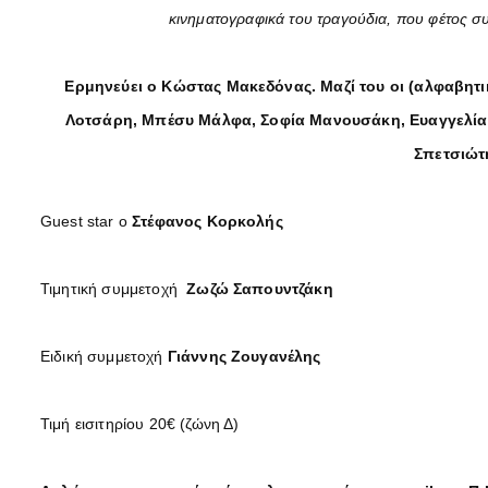
κινηματογραφικά του τραγούδια, που φέτος σ
Ερμηνεύει ο Κώστας Μακεδόνας. Μαζί του οι (αλφαβητ
Λοτσάρη, Μπέσυ Μάλφα, Σοφία Μανουσάκη, Ευαγγελία
Σπετσιώτ
Guest star ο
Στέφανος Κορκολής
Τιμητική συμμετοχή
Ζωζώ Σαπουντζάκη
Ειδική συμμετοχή
Γιάννης Ζουγανέλης
Τιμή εισιτηρίου 20€ (ζώνη Δ)