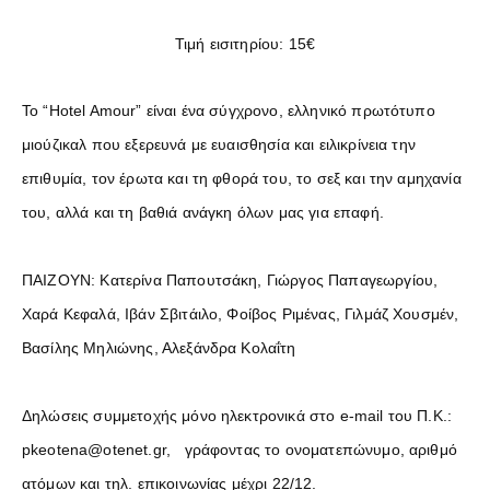
Τιμή εισιτηρίου: 15€
Το “Hotel Amour” είναι ένα σύγχρονο, ελληνικό πρωτότυπο
μιούζικαλ που εξερευνά με ευαισθησία και ειλικρίνεια την
επιθυμία, τον έρωτα και τη φθορά του, το σεξ και την αμηχανία
του, αλλά και τη βαθιά ανάγκη όλων μας για επαφή.
ΠΑΙΖΟΥΝ: Κατερίνα Παπουτσάκη, Γιώργος Παπαγεωργίου,
Χαρά Κεφαλά, Ιβάν Σβιτάιλο, Φοίβος Ριμένας, Γιλμάζ Χουσμέν,
Βασίλης Μηλιώνης, Αλεξάνδρα Κολαΐτη
Δηλώσεις συμμετοχής μόνο ηλεκτρονικά στο e-mail του Π.Κ.:
pkeotena@otenet.gr, γράφοντας το ονοματεπώνυμο, αριθμό
ατόμων και τηλ. επικοινωνίας μέχρι 22/12.