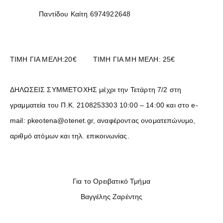
Παντίδου Καίτη 6974922648
TIMH ΓΙΑ ΜΕΛΗ:20€ ΤΙΜΗ ΓΙΑ ΜΗ ΜΕΛΗ: 25€
ΔΗΛΩΣΕΙΣ ΣΥΜΜΕΤΟΧΗΣ μέχρι την Τετάρτη 7/2 στη
γραμματεία του Π.Κ. 2108253303 10:00 – 14:00 και στο e-
mail: pkeotena@otenet.gr, αναφέροντας ονοματεπώνυμο,
αριθμό ατόμων και τηλ. επικοινωνίας.
Για το Ορειβατικό Τμήμα
Βαγγέλης Ζαρέντης