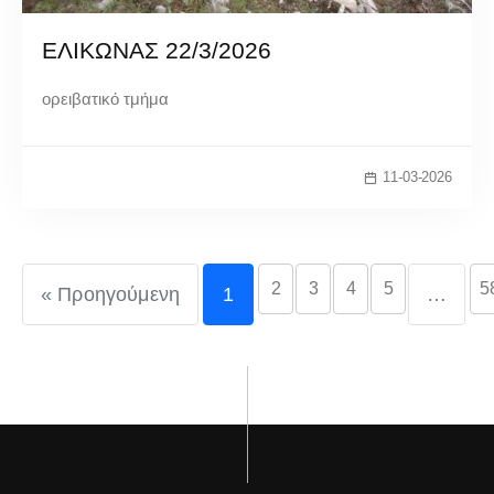
ΕΛΙΚΩΝΑΣ 22/3/2026
ορειβατικό τμήμα
11-03-2026
2
3
4
5
5
« Προηγούμενη
1
…